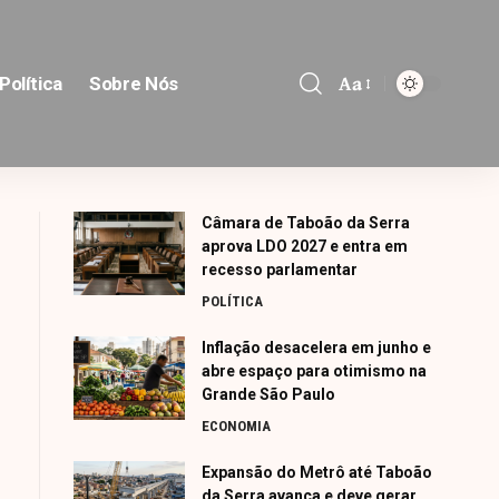
Aa
Política
Sobre Nós
Font
Resizer
Câmara de Taboão da Serra
aprova LDO 2027 e entra em
recesso parlamentar
POLÍTICA
Inflação desacelera em junho e
abre espaço para otimismo na
Grande São Paulo
ECONOMIA
Expansão do Metrô até Taboão
da Serra avança e deve gerar