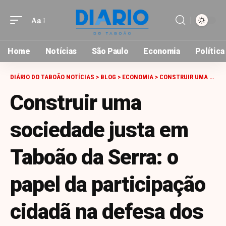
Aa
Font
Resizer
Home
Notícias
São Paulo
Economia
Política
DIÁRIO DO TABOÃO NOTÍCIAS
>
BLOG
>
ECONOMIA
>
CONSTRUIR UMA SOCIEDADE JUSTA EM TABOÃO DA SERRA: O PAPEL DA PARTICIPAÇÃO CIDADÃ NA DEFESA DOS DIREITOS HUMANOS
Construir uma
sociedade justa em
Taboão da Serra: o
papel da participação
cidadã na defesa dos