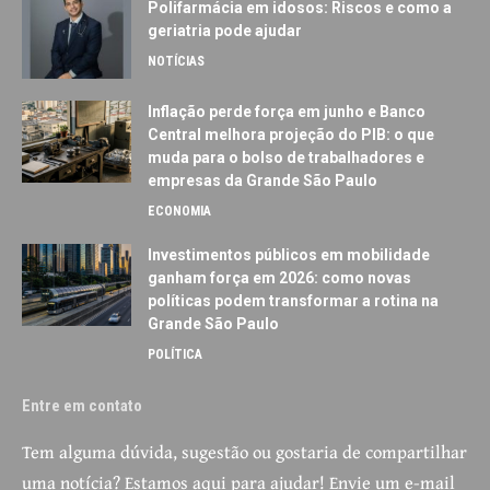
Polifarmácia em idosos: Riscos e como a
geriatria pode ajudar
NOTÍCIAS
Inflação perde força em junho e Banco
Central melhora projeção do PIB: o que
muda para o bolso de trabalhadores e
empresas da Grande São Paulo
ECONOMIA
Investimentos públicos em mobilidade
ganham força em 2026: como novas
políticas podem transformar a rotina na
Grande São Paulo
POLÍTICA
Entre em contato
Tem alguma dúvida, sugestão ou gostaria de compartilhar
uma notícia? Estamos aqui para ajudar! Envie um e-mail