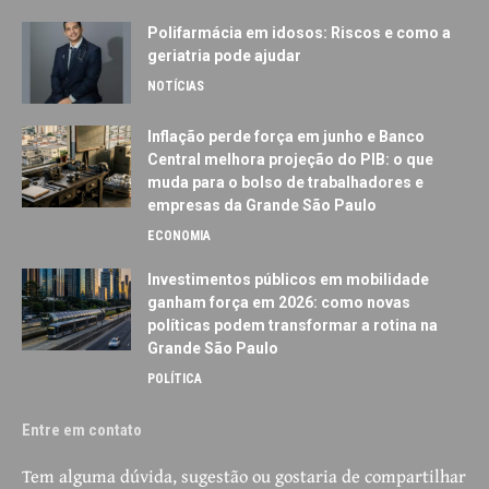
Polifarmácia em idosos: Riscos e como a
geriatria pode ajudar
NOTÍCIAS
Inflação perde força em junho e Banco
Central melhora projeção do PIB: o que
muda para o bolso de trabalhadores e
empresas da Grande São Paulo
ECONOMIA
Investimentos públicos em mobilidade
ganham força em 2026: como novas
políticas podem transformar a rotina na
Grande São Paulo
POLÍTICA
Entre em contato
Tem alguma dúvida, sugestão ou gostaria de compartilhar