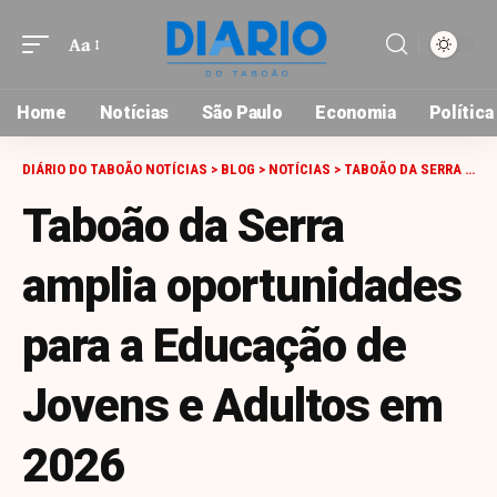
Aa
Font
Resizer
Home
Notícias
São Paulo
Economia
Política
DIÁRIO DO TABOÃO NOTÍCIAS
>
BLOG
>
NOTÍCIAS
>
TABOÃO DA SERRA AMPLIA OPORTUNIDADES PARA A EDUCAÇÃO DE JOVENS E ADULTOS EM 2026
Taboão da Serra
amplia oportunidades
para a Educação de
Jovens e Adultos em
2026