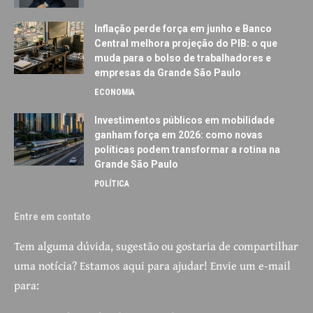
Inflação perde força em junho e Banco
Central melhora projeção do PIB: o que
muda para o bolso de trabalhadores e
empresas da Grande São Paulo
ECONOMIA
Investimentos públicos em mobilidade
ganham força em 2026: como novas
políticas podem transformar a rotina na
Grande São Paulo
POLÍTICA
Entre em contato
Tem alguma dúvida, sugestão ou gostaria de compartilhar
uma notícia? Estamos aqui para ajudar! Envie um e-mail
para: