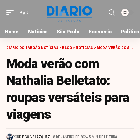
Aa
Font
Resizer
Home
Notícias
São Paulo
Economia
Política
DIÁRIO DO TABOÃO NOTÍCIAS
>
BLOG
>
NOTÍCIAS
>
MODA VERÃO COM NATHALIA BELLETATO: ROUPAS VERSÁTEIS PARA VIAGENS
Moda verão com
Nathalia Belletato:
roupas versáteis para
viagens
POR
DIEGO VELÁZQUEZ
18 DE JANEIRO DE 2024
5 MIN DE LEITURA