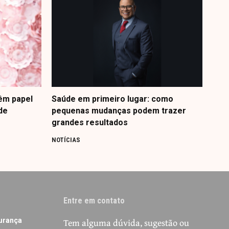
êm papel
Saúde em primeiro lugar: como
de
pequenas mudanças podem trazer
grandes resultados
NOTÍCIAS
Entre em contato
Tem alguma dúvida, sugestão ou
urança