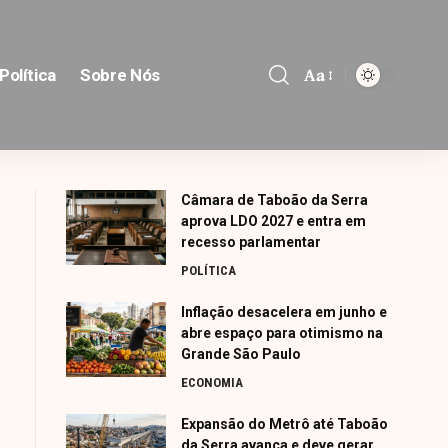
Aa
Política
Sobre Nós
Font
Resizer
Câmara de Taboão da Serra
aprova LDO 2027 e entra em
recesso parlamentar
POLÍTICA
Inflação desacelera em junho e
abre espaço para otimismo na
Grande São Paulo
ECONOMIA
Expansão do Metrô até Taboão
da Serra avança e deve gerar