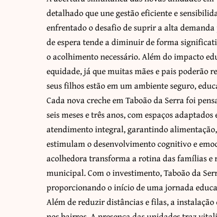
detalhado que une gestão eficiente e sensibilid
enfrentado o desafio de suprir a alta demanda 
de espera tende a diminuir de forma significa
o acolhimento necessário. Além do impacto edu
equidade, já que muitas mães e pais poderão r
seus filhos estão em um ambiente seguro, educ
Cada nova creche em Taboão da Serra foi pensa
seis meses e três anos, com espaços adaptados 
atendimento integral, garantindo alimentaçã
estimulam o desenvolvimento cognitivo e emoc
acolhedora transforma a rotina das famílias e 
municipal. Com o investimento, Taboão da Ser
proporcionando o início de uma jornada educac
Além de reduzir distâncias e filas, a instalaçã
nos bairros. A presença das unidades traz vitali