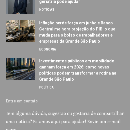
geriatria pode ajudar
NOTÍCIAS
Inflação perde força em junho e Banco
Central melhora projeção do PIB: o que
muda para o bolso de trabalhadores e
empresas da Grande São Paulo
ECONOMIA
Investimentos públicos em mobilidade
ganham força em 2026: como novas
políticas podem transformar a rotina na
Grande São Paulo
POLÍTICA
Entre em contato
Tem alguma dúvida, sugestão ou gostaria de compartilhar
uma notícia? Estamos aqui para ajudar! Envie um e-mail
para: