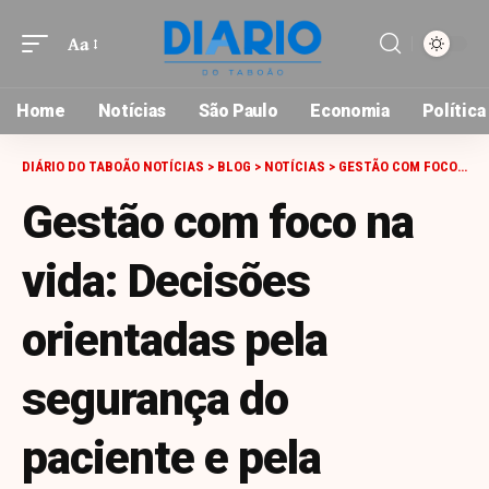
Aa
Font
Resizer
Home
Notícias
São Paulo
Economia
Política
DIÁRIO DO TABOÃO NOTÍCIAS
>
BLOG
>
NOTÍCIAS
>
GESTÃO COM FOCO NA VIDA: DECISÕES ORIENTADAS PELA SEGURANÇA DO PACIENTE E PELA INTEGRIDADE DO CUIDADO
Gestão com foco na
vida: Decisões
orientadas pela
segurança do
paciente e pela