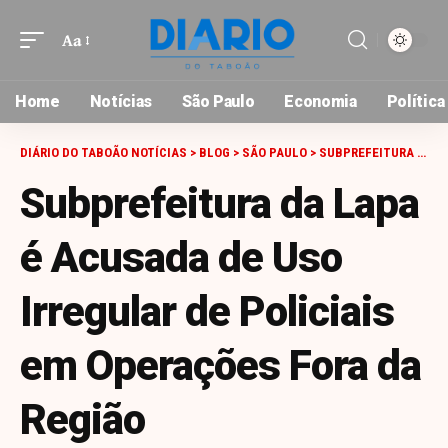
Aa
Font
Resizer
Home
Notícias
São Paulo
Economia
Política
DIÁRIO DO TABOÃO NOTÍCIAS
>
BLOG
>
SÃO PAULO
>
SUBPREFEITURA DA LAPA É ACUSADA DE USO IRREGULAR DE POLICIAIS EM OPERAÇÕES FORA DA REGIÃO
Subprefeitura da Lapa
é Acusada de Uso
Irregular de Policiais
em Operações Fora da
Região