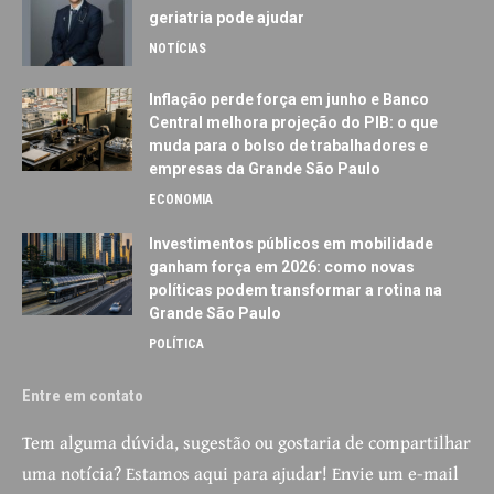
geriatria pode ajudar
NOTÍCIAS
Inflação perde força em junho e Banco
Central melhora projeção do PIB: o que
muda para o bolso de trabalhadores e
empresas da Grande São Paulo
ECONOMIA
Investimentos públicos em mobilidade
ganham força em 2026: como novas
políticas podem transformar a rotina na
Grande São Paulo
POLÍTICA
Entre em contato
Tem alguma dúvida, sugestão ou gostaria de compartilhar
uma notícia? Estamos aqui para ajudar! Envie um e-mail