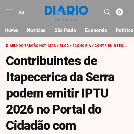
Aa
Font
Resizer
Home
Notícias
São Paulo
Economia
Política
DIÁRIO DO TABOÃO NOTÍCIAS
>
BLOG
>
ECONOMIA
>
CONTRIBUINTES DE ITAPECERICA DA SERRA PODEM EMITIR IPTU 2026 NO PORTAL DO CIDADÃO COM FACILIDADE E AGILIDADE
Contribuintes de
Itapecerica da Serra
podem emitir IPTU
2026 no Portal do
Cidadão com