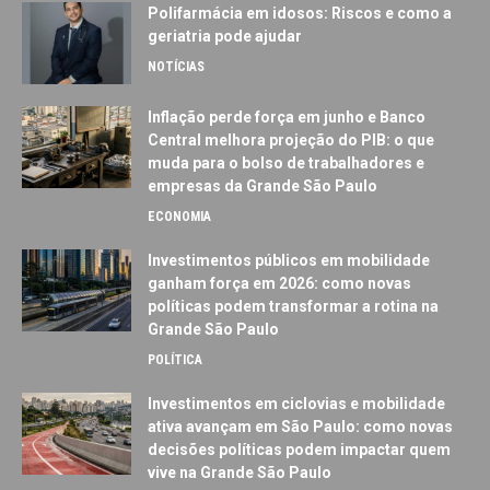
Polifarmácia em idosos: Riscos e como a
geriatria pode ajudar
NOTÍCIAS
Inflação perde força em junho e Banco
Central melhora projeção do PIB: o que
muda para o bolso de trabalhadores e
empresas da Grande São Paulo
ECONOMIA
Investimentos públicos em mobilidade
ganham força em 2026: como novas
políticas podem transformar a rotina na
Grande São Paulo
POLÍTICA
Investimentos em ciclovias e mobilidade
ativa avançam em São Paulo: como novas
decisões políticas podem impactar quem
vive na Grande São Paulo