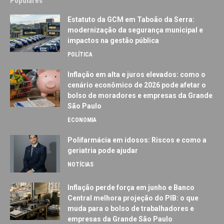
Populares
Estatuto da GCM em Taboão da Serra:
modernização da segurança municipal e
impactos na gestão pública
POLÍTICA
Inflação em alta e juros elevados: como o
cenário econômico de 2026 pode afetar o
bolso de moradores e empresas da Grande
São Paulo
ECONOMIA
Polifarmácia em idosos: Riscos e como a
geriatria pode ajudar
NOTÍCIAS
Inflação perde força em junho e Banco
Central melhora projeção do PIB: o que
muda para o bolso de trabalhadores e
empresas da Grande São Paulo