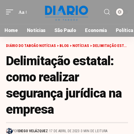
Aa
Font
Resizer
Home
Notícias
São Paulo
Economia
Política
DIÁRIO DO TABOÃO NOTÍCIAS
>
BLOG
>
NOTÍCIAS
>
DELIMITAÇÃO ESTATAL: COMO REALIZAR SEGURANÇA JURÍDICA NA EMPRESA
Delimitação estatal:
como realizar
segurança jurídica na
empresa
POR
DIEGO VELÁZQUEZ
17 DE ABRIL DE 2023
3 MIN DE LEITURA