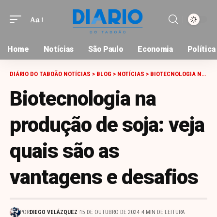
Aa
Font
Resizer
Home
Notícias
São Paulo
Economia
Política
DIÁRIO DO TABOÃO NOTÍCIAS
>
BLOG
>
NOTÍCIAS
>
BIOTECNOLOGIA NA PRODUÇÃO DE SOJA: VEJA QUAIS SÃO AS VANTAGENS E DESAFIOS
Biotecnologia na
produção de soja: veja
quais são as
vantagens e desafios
POR
DIEGO VELÁZQUEZ
15 DE OUTUBRO DE 2024
4 MIN DE LEITURA