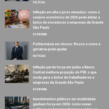
POLÍTICA
Inflação em alta e juros elevados: como o
cenário econômico de 2026 pode afetar o
bolso de moradores e empresas da Grande
São Paulo
ECONOMIA
Polifarmácia em idosos: Riscos e como a
geriatria pode ajudar
NOTÍCIAS
Inflação perde força em junho e Banco
Central melhora projeção do PIB: o que
muda para o bolso de trabalhadores e
empresas da Grande São Paulo
ECONOMIA
Investimentos públicos em mobilidade
ganham força em 2026: como novas