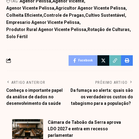
TAG:
Agenor Pelissa
Agenor Vicente
Agenor Vicente Pelissa
Agricultor Agenor Vicente Pelissa
Colheita Eficiente
Controle de Pragas
Cultivo Sustentável
Empresario Agenor Vicente Pelissa
Produtor Rural Agenor Vicente Pelissa
Rotação de Culturas
Solo Fértil
Facebook
ARTIGO ANTERIOR
PRÓXIMO ARTIGO
Conheça o importante papel
Da fumaça ao alerta: quais são
da análise de dados no
os verdadeiros custos do
desenvolvimento da saúde
tabagismo para a população?
Câmara de Taboão da Serra aprova
LDO 2027 e entra em recesso
parlamentar