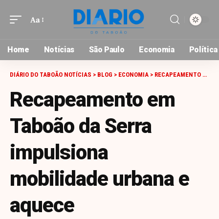
Aa
Font
Resizer
Home
Notícias
São Paulo
Economia
Política
DIÁRIO DO TABOÃO NOTÍCIAS
>
BLOG
>
ECONOMIA
>
RECAPEAMENTO EM TABOÃO DA SERRA IMPULSIONA MOBILIDADE URBANA E AQUECE DESENVOLVIMENTO DA CIDADE
Recapeamento em
Taboão da Serra
impulsiona
mobilidade urbana e
aquece