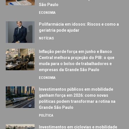
São Paulo
ECONOMIA
Polifarmácia em idosos: Riscos e como a
geriatria pode ajudar
NOTÍCIAS
Inflação perde força em junho e Banco
Central melhora projeção do PIB: o que
muda para o bolso de trabalhadores e
empresas da Grande São Paulo
ECONOMIA
Investimentos públicos em mobilidade
ganham força em 2026: como novas
políticas podem transformar a rotina na
Grande São Paulo
POLÍTICA
Investimentos em ciclovias e mobilidade