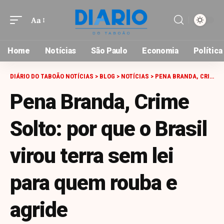
Aa
Font
Resizer
Home
Notícias
São Paulo
Economia
Política
DIÁRIO DO TABOÃO NOTÍCIAS
>
BLOG
>
NOTÍCIAS
>
PENA BRANDA, CRIME SOLTO: POR QUE O BRASIL VIROU TERRA SEM LEI PARA QUEM ROUBA E AGRIDE
Pena Branda, Crime
Solto: por que o Brasil
virou terra sem lei
para quem rouba e
agride