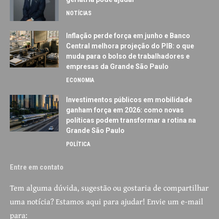
NOTÍCIAS
Inflação perde força em junho e Banco
Central melhora projeção do PIB: o que
muda para o bolso de trabalhadores e
empresas da Grande São Paulo
ECONOMIA
Investimentos públicos em mobilidade
ganham força em 2026: como novas
políticas podem transformar a rotina na
Grande São Paulo
POLÍTICA
Entre em contato
Tem alguma dúvida, sugestão ou gostaria de compartilhar
uma notícia? Estamos aqui para ajudar! Envie um e-mail
para: