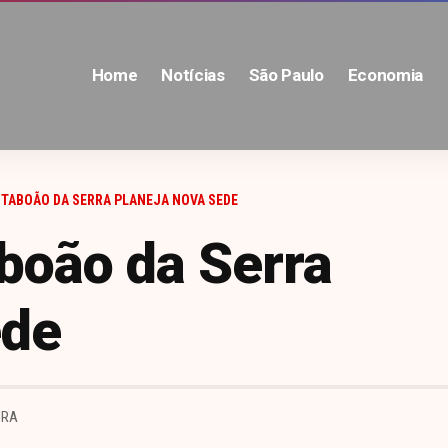
Home
Notícias
São Paulo
Economia
 TABOÃO DA SERRA PLANEJA NOVA SEDE
aboão da Serra
ede
URA