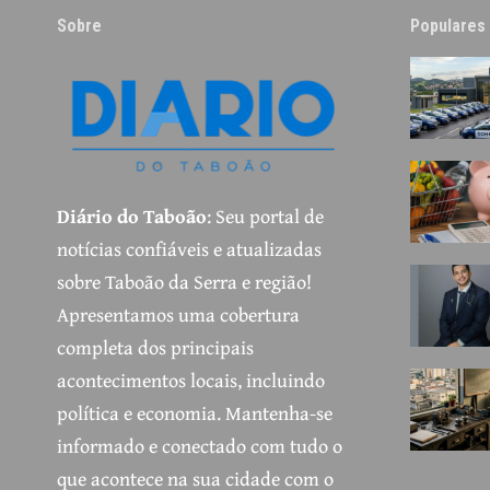
Sobre
Populares
Diário do Taboão
: Seu portal de
notícias confiáveis e atualizadas
sobre Taboão da Serra e região!
Apresentamos uma cobertura
completa dos principais
acontecimentos locais, incluindo
política e economia. Mantenha-se
informado e conectado com tudo o
que acontece na sua cidade com o