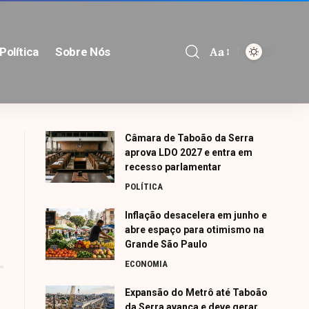
Aa
Política
Sobre Nós
Font
Resizer
Câmara de Taboão da Serra
aprova LDO 2027 e entra em
recesso parlamentar
POLÍTICA
Inflação desacelera em junho e
abre espaço para otimismo na
Grande São Paulo
ECONOMIA
Expansão do Metrô até Taboão
da Serra avança e deve gerar