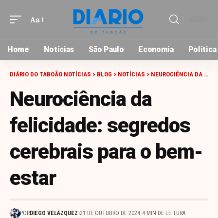
Aa
Font
Resizer
Home
Notícias
São Paulo
Economia
Política
DIÁRIO DO TABOÃO NOTÍCIAS
>
BLOG
>
NOTÍCIAS
>
NEUROCIÊNCIA DA FELICIDADE: SEGREDOS CEREBRAIS PARA O BEM-ESTAR
Neurociência da
felicidade: segredos
cerebrais para o bem-
estar
POR
DIEGO VELÁZQUEZ
21 DE OUTUBRO DE 2024
4 MIN DE LEITURA