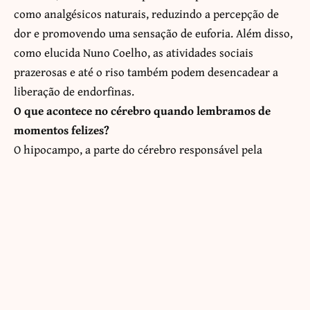
como analgésicos naturais, reduzindo a percepção de
dor e promovendo uma sensação de euforia. Além disso,
como elucida Nuno Coelho, as atividades sociais
prazerosas e até o riso também podem desencadear a
liberação de endorfinas.
O que acontece no cérebro quando lembramos de
momentos felizes?
O hipocampo, a parte do cérebro responsável pela
memória, também tem um papel importante na
felicidade. Ele ajuda a consolidar memórias de
experiências positivas, criando uma base para que o
cérebro interprete futuras interações de forma mais
otimista. Quando lembramos de momentos felizes, o
hipocampo é ativado, reforçando as conexões neurais
associadas à felicidade.
Em suma, como salienta o especialista Nuno Coelho, a