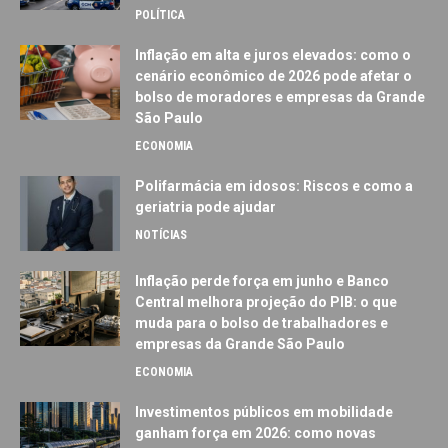
POLÍTICA
Inflação em alta e juros elevados: como o
cenário econômico de 2026 pode afetar o
bolso de moradores e empresas da Grande
São Paulo
ECONOMIA
Polifarmácia em idosos: Riscos e como a
geriatria pode ajudar
NOTÍCIAS
Inflação perde força em junho e Banco
Central melhora projeção do PIB: o que
muda para o bolso de trabalhadores e
empresas da Grande São Paulo
ECONOMIA
Investimentos públicos em mobilidade
ganham força em 2026: como novas