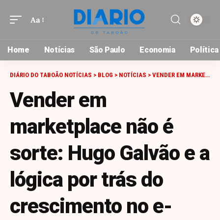
Aa
Font
Resizer
Home
Notícias
São Paulo
Economia
Política
DIÁRIO DO TABOÃO NOTÍCIAS
>
BLOG
>
NOTÍCIAS
>
VENDER EM MARKETPLACE NÃO É SORTE: HUGO GALVÃO E A LÓGICA POR TRÁS DO CRESCIMENTO NO E-COMMERCE PET
Vender em
marketplace não é
sorte: Hugo Galvão e a
lógica por trás do
crescimento no e-