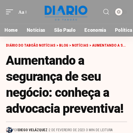
Aa
Font
Resizer
Home
Notícias
São Paulo
Economia
Política
DIÁRIO DO TABOÃO NOTÍCIAS
>
BLOG
>
NOTÍCIAS
>
AUMENTANDO A SEGURANÇA DE SEU NEGÓCIO: CONHEÇA A ADVOCACIA PREVENTIVA!
Aumentando a
segurança de seu
negócio: conheça a
advocacia preventiva!
POR
DIEGO VELÁZQUEZ
2 DE FEVEREIRO DE 2023
3 MIN DE LEITURA