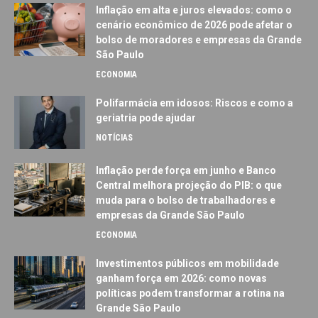
Inflação em alta e juros elevados: como o
cenário econômico de 2026 pode afetar o
bolso de moradores e empresas da Grande
São Paulo
ECONOMIA
Polifarmácia em idosos: Riscos e como a
geriatria pode ajudar
NOTÍCIAS
Inflação perde força em junho e Banco
Central melhora projeção do PIB: o que
muda para o bolso de trabalhadores e
empresas da Grande São Paulo
ECONOMIA
Investimentos públicos em mobilidade
ganham força em 2026: como novas
políticas podem transformar a rotina na
Grande São Paulo