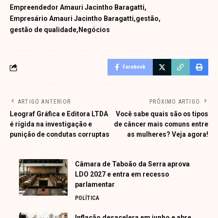
Empreendedor Amauri Jacintho Baragatti
Empresário Amauri Jacintho Baragatti
gestão
gestão de qualidade
Negócios
Facebook
ARTIGO ANTERIOR
PRÓXIMO ARTIGO
Leograf Gráfica e Editora LTDA
Você sabe quais são os tipos
é rígida na investigação e
de câncer mais comuns entre
punição de condutas corruptas
as mulheres? Veja agora!
Câmara de Taboão da Serra aprova
LDO 2027 e entra em recesso
parlamentar
POLÍTICA
Inflação desacelera em junho e abre