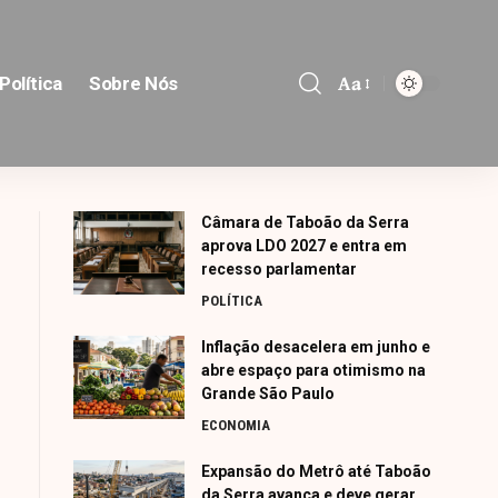
Aa
Política
Sobre Nós
Font
Resizer
Câmara de Taboão da Serra
aprova LDO 2027 e entra em
recesso parlamentar
POLÍTICA
Inflação desacelera em junho e
abre espaço para otimismo na
Grande São Paulo
ECONOMIA
Expansão do Metrô até Taboão
da Serra avança e deve gerar