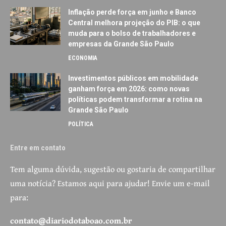
Inflação perde força em junho e Banco
Central melhora projeção do PIB: o que
muda para o bolso de trabalhadores e
empresas da Grande São Paulo
ECONOMIA
Investimentos públicos em mobilidade
ganham força em 2026: como novas
políticas podem transformar a rotina na
Grande São Paulo
POLÍTICA
Entre em contato
Tem alguma dúvida, sugestão ou gostaria de compartilhar
uma notícia? Estamos aqui para ajudar! Envie um e-mail
para:
contato@diariodotaboao.com.br