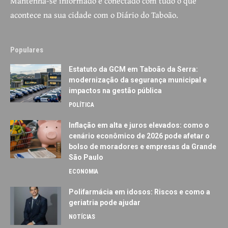
Mantenha-se informado e conectado com tudo o que
acontece na sua cidade com o Diário do Taboão.
Populares
Estatuto da GCM em Taboão da Serra:
modernização da segurança municipal e
impactos na gestão pública
POLÍTICA
Inflação em alta e juros elevados: como o
cenário econômico de 2026 pode afetar o
bolso de moradores e empresas da Grande
São Paulo
ECONOMIA
Polifarmácia em idosos: Riscos e como a
geriatria pode ajudar
NOTÍCIAS