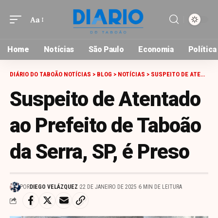
Aa
Font
Resizer
Home
Notícias
São Paulo
Economia
Política
DIÁRIO DO TABOÃO NOTÍCIAS
>
BLOG
>
NOTÍCIAS
>
SUSPEITO DE ATENTADO AO PREFEITO DE TABOÃO DA SERRA, SP, É PRESO
Suspeito de Atentado
ao Prefeito de Taboão
da Serra, SP, é Preso
POR
DIEGO VELÁZQUEZ
22 DE JANEIRO DE 2025
6 MIN DE LEITURA