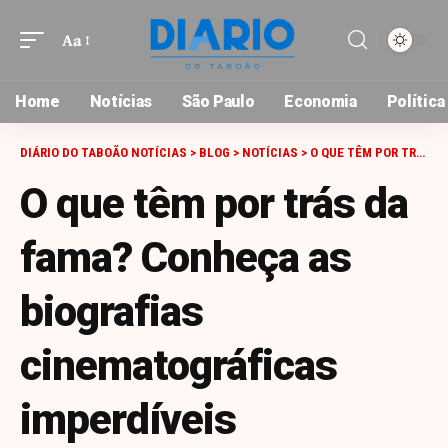
Aa
Font
Resizer
Home
Notícias
São Paulo
Economia
Política
DIÁRIO DO TABOÃO NOTÍCIAS
>
BLOG
>
NOTÍCIAS
>
O QUE TÊM POR TRÁS DA FAMA? CONHEÇA AS BIOGRAFIAS CINEMATOGRÁFICAS IMPERDÍVEIS
O que têm por trás da
fama? Conheça as
biografias
cinematográficas
imperdíveis