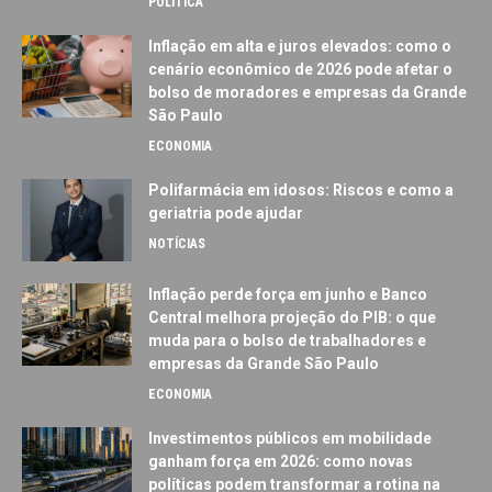
POLÍTICA
Inflação em alta e juros elevados: como o
cenário econômico de 2026 pode afetar o
bolso de moradores e empresas da Grande
São Paulo
ECONOMIA
Polifarmácia em idosos: Riscos e como a
geriatria pode ajudar
NOTÍCIAS
Inflação perde força em junho e Banco
Central melhora projeção do PIB: o que
muda para o bolso de trabalhadores e
empresas da Grande São Paulo
ECONOMIA
Investimentos públicos em mobilidade
ganham força em 2026: como novas
políticas podem transformar a rotina na