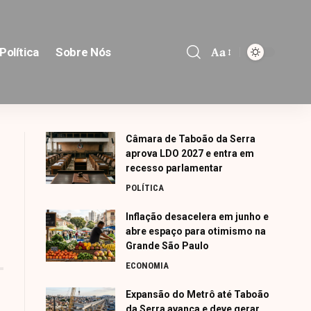
Aa
Política
Sobre Nós
Font
Resizer
Câmara de Taboão da Serra
aprova LDO 2027 e entra em
recesso parlamentar
POLÍTICA
Inflação desacelera em junho e
abre espaço para otimismo na
Grande São Paulo
ECONOMIA
Expansão do Metrô até Taboão
da Serra avança e deve gerar