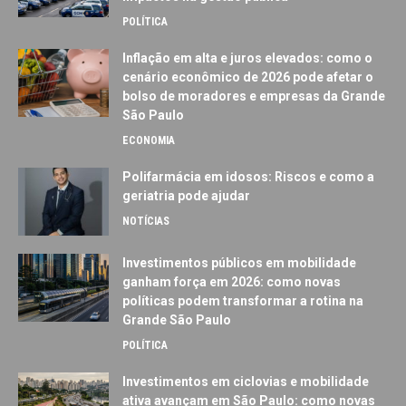
POLÍTICA
Inflação em alta e juros elevados: como o
cenário econômico de 2026 pode afetar o
bolso de moradores e empresas da Grande
São Paulo
ECONOMIA
Polifarmácia em idosos: Riscos e como a
geriatria pode ajudar
NOTÍCIAS
Investimentos públicos em mobilidade
ganham força em 2026: como novas
políticas podem transformar a rotina na
Grande São Paulo
POLÍTICA
Investimentos em ciclovias e mobilidade
ativa avançam em São Paulo: como novas