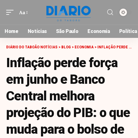
Aa
Font
Resizer
Home
Notícias
São Paulo
Economia
Política
DIÁRIO DO TABOÃO NOTÍCIAS
>
BLOG
>
ECONOMIA
>
INFLAÇÃO PERDE FORÇA EM JUNHO E BANCO CENTRAL MELHORA PROJEÇÃO DO PIB: O QUE MUDA PARA O BOLSO DE TRABALHADORES E EMPRESAS DA GRANDE SÃO PAULO
Inflação perde força
em junho e Banco
Central melhora
projeção do PIB: o que
muda para o bolso de