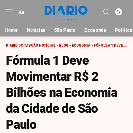
Aa
Font
Resizer
Home
Notícias
São Paulo
Economia
Política
DIÁRIO DO TABOÃO NOTÍCIAS
>
BLOG
>
ECONOMIA
>
FÓRMULA 1 DEVE MOVIMENTAR R$ 2 BILHÕES NA ECONOMIA DA CIDADE DE SÃO PAULO
Fórmula 1 Deve
Movimentar R$ 2
Bilhões na Economia
da Cidade de São
Paulo