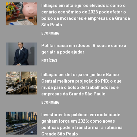
Inflação em alta e juros elevados: como o
cenário econômico de 2026 pode afetar o
bolso de moradores e empresas da Grande
São Paulo
ECONOMIA
Polifarmácia em idosos: Riscos e como a
geriatria pode ajudar
NOTÍCIAS
Inflação perde força em junho e Banco
Central melhora projeção do PIB: o que
muda para o bolso de trabalhadores e
empresas da Grande São Paulo
ECONOMIA
Investimentos públicos em mobilidade
ganham força em 2026: como novas
políticas podem transformar a rotina na
Grande São Paulo