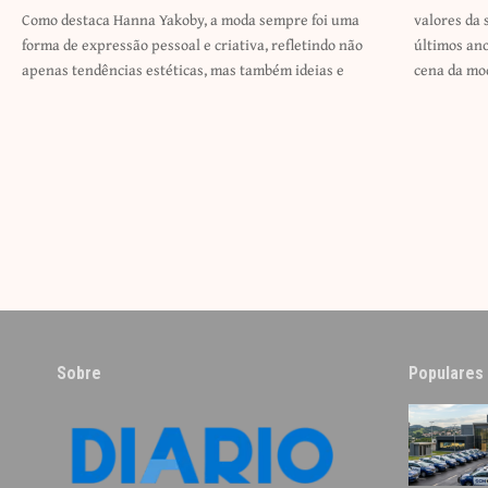
Como destaca Hanna Yakoby, a moda sempre foi uma
valores da sociedade em um determinado momento. Nos
forma de expressão pessoal e criativa, refletindo não
últimos anos, uma tendência fascinante tem emergido na
apenas tendências estéticas, mas também ideias e
cena da mo
Sobre
Populares