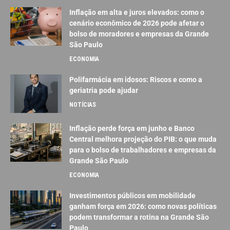
Inflação em alta e juros elevados: como o
cenário econômico de 2026 pode afetar o
bolso de moradores e empresas da Grande
São Paulo
ECONOMIA
Polifarmácia em idosos: Riscos e como a
geriatria pode ajudar
NOTÍCIAS
Inflação perde força em junho e Banco
Central melhora projeção do PIB: o que muda
para o bolso de trabalhadores e empresas da
Grande São Paulo
ECONOMIA
Investimentos públicos em mobilidade
ganham força em 2026: como novas políticas
podem transformar a rotina na Grande São
Paulo