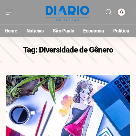
Home
Notícias
São Paulo
Economia
Política
Tag:
Diversidade de Gênero