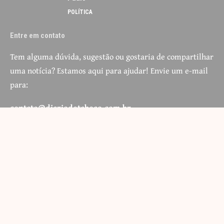
POLÍTICA
Entre em contato
Tem alguma dúvida, sugestão ou gostaria de compartilhar
uma notícia? Estamos aqui para ajudar! Envie um e-mail
para:
contato@diariodotaboao.com.br
Sua opinião é valiosa para nós e estamos prontos para
ouvir você.
Siga
Home
Contato
Quem Faz
Sobre Nós
Notícias