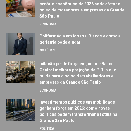
cenário econômico de 2026 pode afetar o
bolso de moradores e empresas da Grande
São Paulo
ECONOMIA
Polifarmácia em idosos: Riscos e como a
geriatria pode ajudar
NOTÍCIAS
Inflação perde força em junho e Banco
Central melhora projeção do PIB: o que
muda para o bolso de trabalhadores e
empresas da Grande São Paulo
ECONOMIA
Investimentos públicos em mobilidade
ganham força em 2026: como novas
políticas podem transformar a rotina na
Grande São Paulo
POLÍTICA