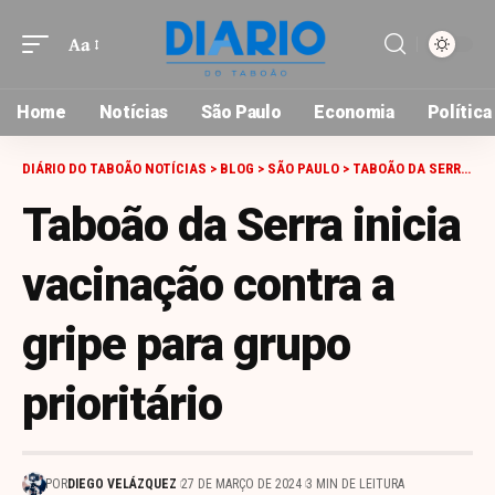
Aa
Font
Resizer
Home
Notícias
São Paulo
Economia
Política
DIÁRIO DO TABOÃO NOTÍCIAS
>
BLOG
>
SÃO PAULO
>
TABOÃO DA SERRA INICIA VACINAÇÃO CONTRA A GRIPE PARA GRUPO PRIORITÁRIO
Taboão da Serra inicia
vacinação contra a
gripe para grupo
prioritário
POR
DIEGO VELÁZQUEZ
27 DE MARÇO DE 2024
3 MIN DE LEITURA