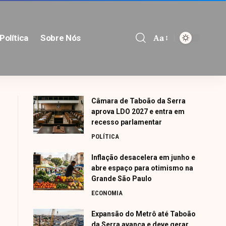
Aa
Política
Sobre Nós
Font
Resizer
Câmara de Taboão da Serra
aprova LDO 2027 e entra em
recesso parlamentar
POLÍTICA
Inflação desacelera em junho e
abre espaço para otimismo na
Grande São Paulo
ECONOMIA
Expansão do Metrô até Taboão
da Serra avança e deve gerar