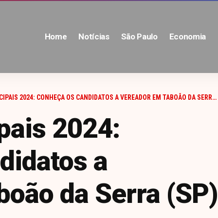
Home
Notícias
São Paulo
Economia
IPAIS 2024: CONHEÇA OS CANDIDATOS A VEREADOR EM TABOÃO DA SERRA (SP)
pais 2024:
didatos a
oão da Serra (SP)