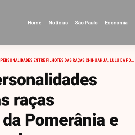
Home
Notícias
São Paulo
Economia
ONALIDADES ENTRE FILHOTES DAS RAÇAS CHIHUAHUA, LULU DA POMERÂNIA E CAVALIER KING CHARLES
ersonalidades
as raças
 da Pomerânia e