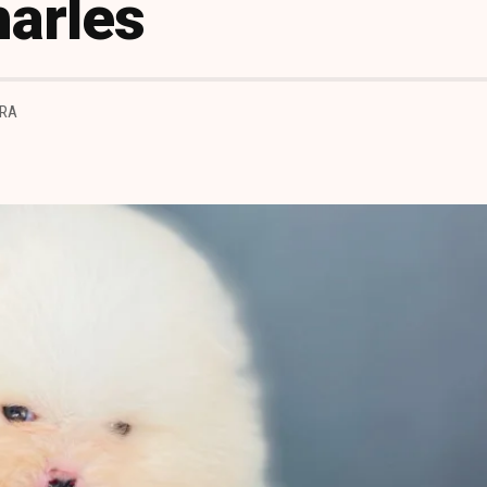
harles
URA