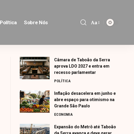
Aa
Política
Sobre Nós
Font
Resizer
Câmara de Taboão da Serra
aprova LDO 2027 e entra em
recesso parlamentar
POLÍTICA
Inflação desacelera em junho e
abre espaço para otimismo na
Grande São Paulo
ECONOMIA
Expansão do Metrô até Taboão
da Serra avança e deve gerar